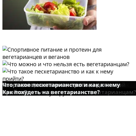
Реальные интервью людей, вернувшихся к
Вегетарианство и спорт: набор мышечной
Как вегетарианство влияет на организм
Спортивное питание и протеин для
Что такое пескетарианство и как к нему
Известные люди вегетарианцы
поеданию мяса
массы без мяса
человека?
Книги о вегетарианстве
вегетарианцев и веганов
Что можно и что нельзя есть вегетарианцам
прийти?
Как похудеть на вегетарианстве?
© 2015-2021 БезПуза.ру