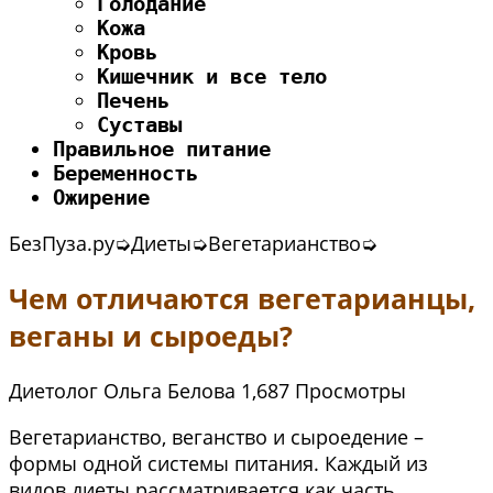
Голодание
Кожа
Кровь
Кишечник и все тело
Печень
Суставы
Правильное питание
Беременность
Ожирение
БезПуза.ру
➭
Диеты
➭
Вегетарианство
➭
Чем отличаются вегетарианцы,
веганы и сыроеды?
Диетолог Ольга Белова
1,687 Просмотры
Вегетарианство, веганство и сыроедение –
формы одной системы питания. Каждый из
видов диеты рассматривается как часть