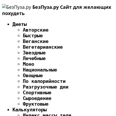
БезПуза.ру Cайт для желающих
похудеть
Диеты
Авторские
Быстрые
Веганские
Вегетарианские
Звездные
Лечебные
Моно
Национальные
Овощные
По калорийности
Разгрузочные дни
Спортивные
Сыроедение
Фруктовые
Калькуляторы
Индекс массы тела